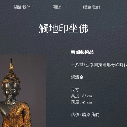
關於我們
團隊
聯絡我們
觸地印坐佛
泰國藝術品
十八世紀, 泰國拉達那哥欣時
銅漆金
尺寸:
高度 : 83 cm
闊度 : 49 cm
估價 : 聯絡我們