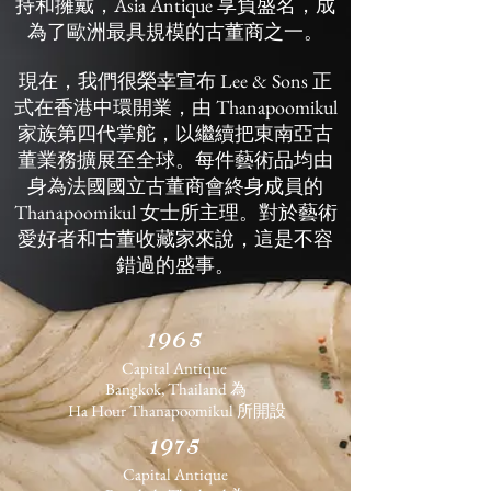
持和擁戴，Asia Antique 享負盛名，成
為了歐洲最具規模的古董商之一。
現在，我們很榮幸宣布 Lee & Sons 正
式在香港中環開業，由 Thanapoomikul
家族第四代掌舵，以繼續把東南亞古
董業務擴展至全球。每件藝術品均由
身為法國國立古董商會終身成員的
Thanapoomikul 女士所主理。對於藝術
愛好者和古董收藏家來說，這是不容
錯過的盛事。
1965
Capital Antique
Bangkok, Thailand 為
Ha Hour Thanapoomikul 所開設
1975
Capital Antique