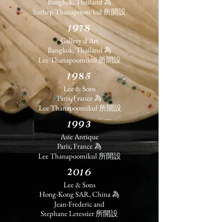
Bangkok, Thailand 為
Suthep Thanapoomikul 所開設
1978
Gallery d'Art
Bangkok, Thailand 為
Lee Thanapoomikul 所開設
1985
Lee & Sons
Paris, France 為
Lee Thanapoomikul 所開設
1993
Asie Antique
Paris, France 為
Lee Thanapoomikul 所開設
2016
Lee & Sons
Hong-Kong SAR, China 為
Jean-Frederic and
Stephane Letessier 所開設